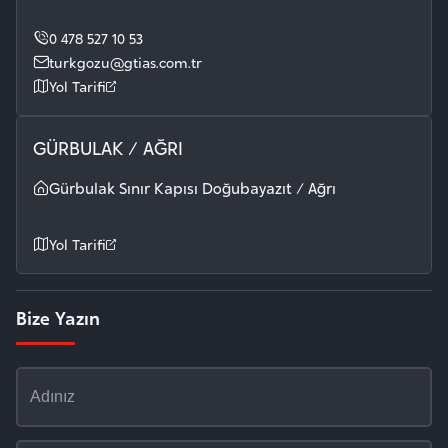
0 478 527 10 53
turkgozu@gtias.com.tr
Yol Tarifi
GÜRBULAK / AĞRI
Gürbulak Sınır Kapısı Doğubayazıt / Ağrı
Yol Tarifi
Bize Yazın