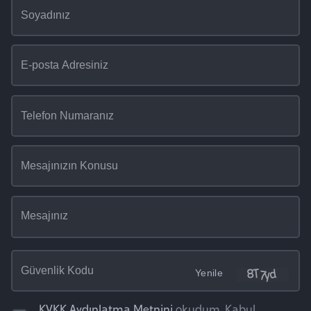
Yenile
KVKK Aydınlatma Metnini
okudum, Kabul