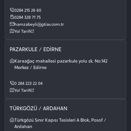
0284 215 26 60
0284 328 71 75
hamzabeyli@gtias.com.tr
Yol Tarifi
PAZARKULE / EDİRNE
Karaağaç mahallesi pazarkule yolu sk. No:142
Merkez / Edirne
0 284 223 22 04
Yol Tarifi
TÜRKGÖZÜ / ARDAHAN
Türkgözü Sınır Kapısı Tesisleri A Blok, Posof /
Ardahan