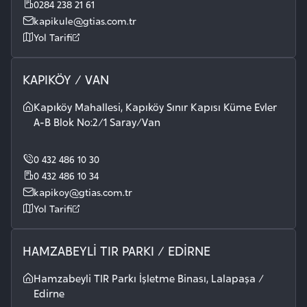
0284 238 21 61
kapikule@gtias.com.tr
Yol Tarifi
KAPIKÖY / VAN
Kapıköy Mahallesi, Kapıköy Sınır Kapısı Küme Evler
A-B Blok No:2/1 Saray/Van
0 432 486 10 30
0 432 486 10 34
kapikoy@gtias.com.tr
Yol Tarifi
HAMZABEYLİ TIR PARKI / EDİRNE
Hamzabeyli TIR Parkı İşletme Binası, Lalapaşa /
Edirne