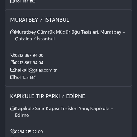
Yol Tarifi
MURATBEY / İSTANBUL
Muratbey Gümrük Müdürlüğü Tesisleri, Muratbey –
Çatalca / İstanbul
0212 867 94 00
0212 867 94 04
halkali@gtias.com.tr
Yol Tarifi
KAPIKULE TIR PARKI / EDİRNE
Kapıkule Sınır Kapısı Tesisleri Yanı, Kapıkule –
Edirne
0284 215 22 00