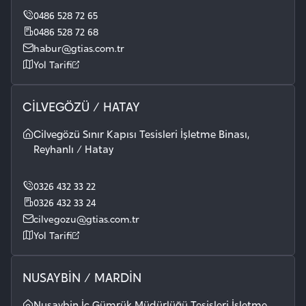
0486 528 72 65
0486 528 72 68
habur@gtias.com.tr
Yol Tarifi
CİLVEGÖZÜ / HATAY
Cilvegözü Sınır Kapısı Tesisleri İşletme Binası,
Reyhanlı / Hatay
0326 432 33 22
0326 432 33 24
cilvegozu@gtias.com.tr
Yol Tarifi
NUSAYBİN / MARDİN
Nusaybin İç Gümrük Müdürlüğü Tesisleri İşletme