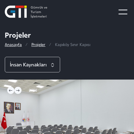
Projeler
Anasayfa
Projeler
Kapıköy Sınır Kapısı
İnsan Kaynakları
Projeler
3/14
Sinan ve Selimiye Camii Vakfı
Uluslararası Faaliyetler
Taşodalar Otel